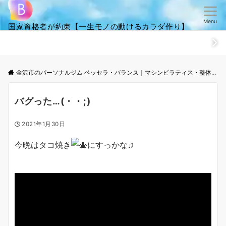
Menu
国家資格者が約束【一生モノの動けるカラダ作り】
ホーム
ごあいさつ
笑顔・全集
ご来店からお帰りまでの流
金沢市のパーソナルジム ベッセラ・バランス｜マシンピラティス・整体│根本改善と体幹トレーニング
バグった…(・・;)
2021年1月30日
今晩はタコ焼き
にすっかな♫