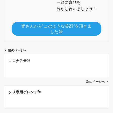
一緒に喜びを
分かち合いましょう！
皆さんから”このような笑顔”を頂きま
した😃
前のページへ
投
コロナ舌👅?!
稿
ナ
ビ
ゲ
次のページへ
ー
ソリ専用ゲレンデ⛷
シ
ョ
ン