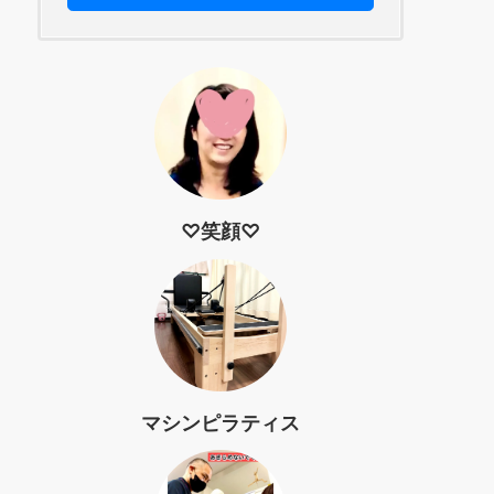
♡笑顔♡
マシンピラティス