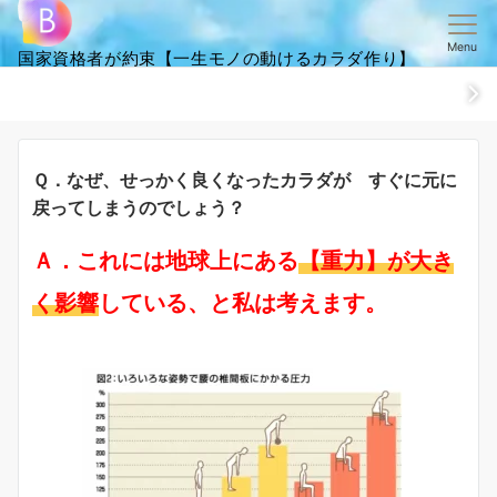
Menu
国家資格者が約束【一生モノの動けるカラダ作り】
ホーム
ごあいさつ
笑顔・全集
ご来店からお帰りまでの流
Ｑ．なぜ、せっかく良くなったカラダが すぐに元に
戻ってしまうのでしょう？
Ａ．これ
には地球上にある
【重力】が大き
く影響
している、と私は考えます。