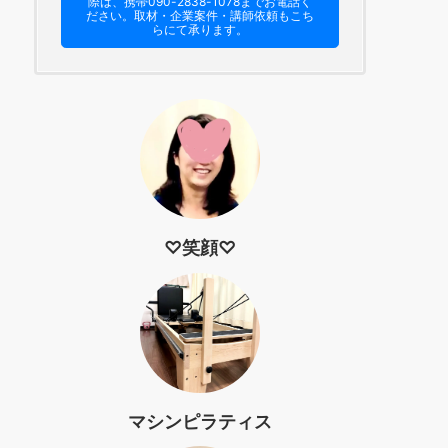
際は、携帯090-2838-1078までお電話く
ださい。​取材・企業案件・講師依頼もこち
らにて承ります。
♡笑顔♡
マシンピラティス