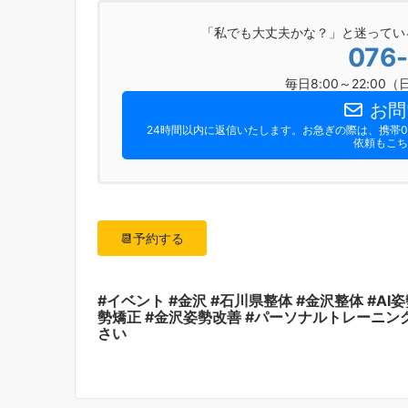
「私でも大丈夫かな？」と迷ってい
076
毎日8:00～22:0
お問
24時間以内に返信いたします。お急ぎの際は、携帯090
依頼もこち
📆予約する
#イベント #金沢 #石川県整体 #金沢整体 #AI
勢矯正 #金沢姿勢改善 #パーソナルトレーニング #p
さい