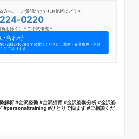
る方へ。 ご質問だけでもお気軽にどうぞ
-224-0220
0（日祝を除く）＊ご予約優先＊
い合わせ
-2838-1078までお電話ください。​取材・企業案件・講師
らにて承ります。
姿勢解析 #金沢姿勢 #金沢猫背 #金沢姿勢分析 #金沢姿
ersonaltraining #ひとりで悩まず #ご相談くだ