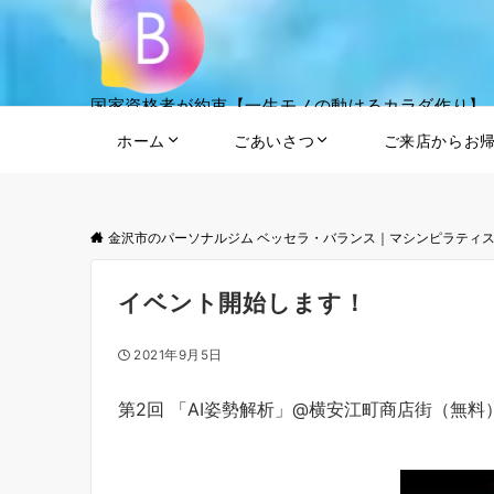
国家資格者が約束【一生モノの動けるカラダ作り】
ホーム
ごあいさつ
ご来店からお
金沢市のパーソナルジム ベッセラ・バランス｜マシンピラティ
イベント開始します！
2021年9月5日
第2回 「AI姿勢解析」@横安江町商店街（無料）