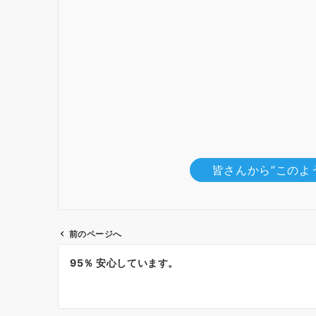
皆さんから”このよ
前のページへ
投
95％ 安心しています。
稿
ナ
ビ