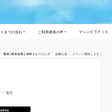
マシンピラティス
帰りまでの流れ
ご利用者様の声
ス・整体│根本改善と体幹トレーニング
お知らせ
イベント開始します！
・9/5