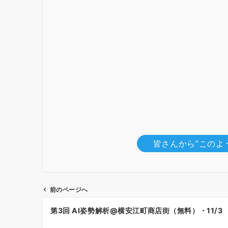
皆さんから”このよ
前のページへ
投
第3回 AI姿勢解析@横安江町商店街（無料）・11/3
稿
ナ