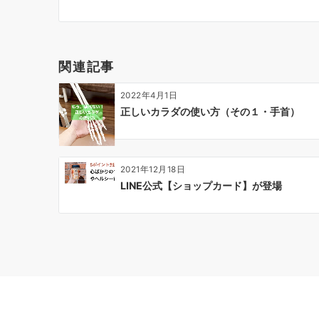
ビ
ゲ
ー
関連記事
シ
ョ
2022年4月1日
ン
正しいカラダの使い方（その１・手首）
2021年12月18日
LINE公式【ショップカード】が登場