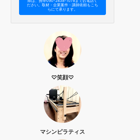
際は、携帯090-2838-1078までお電話く
ださい。​取材・企業案件・講師依頼もこち
らにて承ります。
♡笑顔♡
マシンピラティス