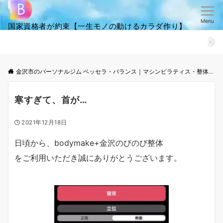
Menu
国家資格者が約束【一生モノの動けるカラダ作り】
ホーム
ごあいさつ
笑顔・全集
ご来店からお帰りまでの流
金沢市のパーソナルジム ベッセラ・バランス｜マシンピラティス・整体│根本改善と体幹トレーニング
寒すぎて、首が…
2021年12月18日
日頃から、bodymake+金沢のびのび整体
をご利用いただき誠にありがとうございます。