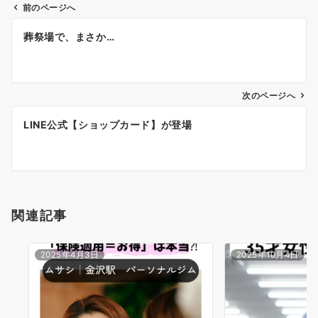
前のページへ
投
葬祭場で、まさか…
稿
ナ
ビ
ゲ
次のページへ
ー
LINE公式【ショップカード】が登場
シ
ョ
ン
関連記事
2025年4月3日
2025年10月4日