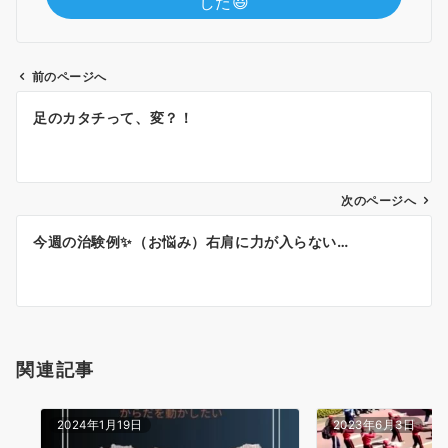
した😃
前のページへ
投
足のカタチって、変？！
稿
ナ
ビ
ゲ
次のページへ
ー
今週の治験例✨（お悩み）右肩に力が入らない…
シ
ョ
ン
関連記事
2024年1月19日
2023年6月3日