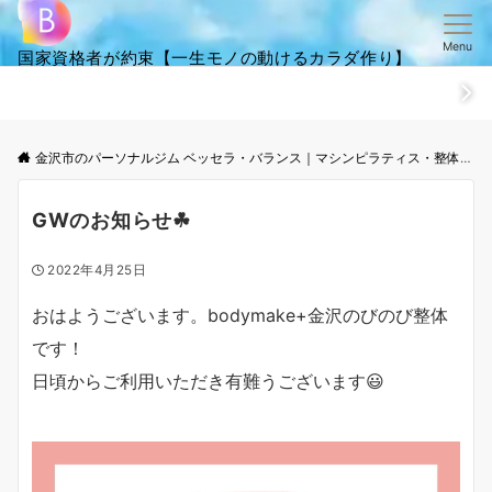
Menu
国家資格者が約束【一生モノの動けるカラダ作り】
ホーム
ごあいさつ
笑顔・全集
ご来店からお帰りまでの流
金沢市のパーソナルジム ベッセラ・バランス｜マシンピラティス・整体│根本改善と体幹トレーニング
GWのお知らせ☘
2022年4月25日
おはようございます。bodymake+金沢のびのび整体
です！
日頃からご利用いただき有難うございます😃