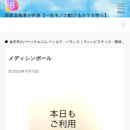
Menu
国家資格者が約束【一生モノの動けるカラダ作り】
ホーム
ごあいさつ
笑顔・全集
ご来店からお帰りまでの流
金沢市のパーソナルジム ベッセラ・バランス｜マシンピラティス・整体│根本改善と体幹トレーニング
メディシンボール
2022年11月12日