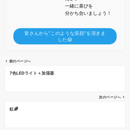
一緒に喜びを
分かち合いましょう！
皆さんから”このような笑顔”を頂きま
した😃
前のページへ
投
7色LEDライト＋加湿器
稿
ナ
ビ
ゲ
次のページへ
ー
虹🌈
シ
ョ
ン