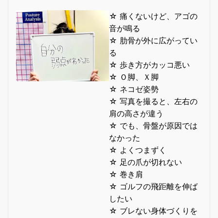
☆ 痛くないけど、アゴの
音が鳴る
☆ 肋骨が外に広がってい
る
☆ 歩き方がカッコ悪い
☆ Ｏ脚、Ｘ脚
☆ ネコゼ姿勢
☆ 写真を撮ると、左右の
肩の高さが違う
☆ でも、骨盤が原因では
なかった
☆ よくつまずく
☆ 足の爪が切れない
☆ 巻き肩
☆ ゴルフの飛距離を伸ば
したい
☆ ブレない身体づくりを