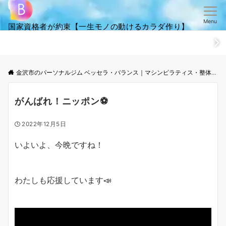
Menu
国家資格者が約束【一生モノの動けるカラダ作り】
ホーム
ごあいさつ
笑顔・全集
ご来店からお帰りまでの流
金沢市のパーソナルジム ベッセラ・バランス｜マシンピラティス・整体│根本改善と体幹トレーニング
がんばれ！ニッポン⚽
2022年12月5日
いよいよ、今晩ですね！
わたしも応援しています📣