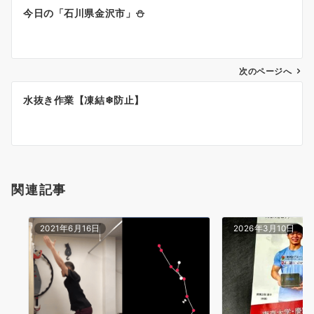
投
今日の「石川県金沢市」⛄
稿
ナ
ビ
ゲ
次のページへ
ー
水抜き作業【凍結❄防止】
シ
ョ
ン
関連記事
2021年6月16日
2026年3月10日