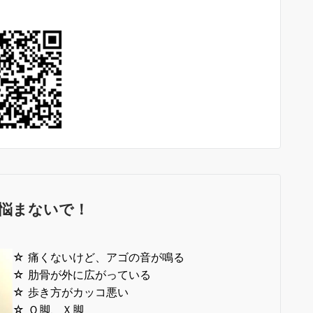
悩まないで！
☆ 痛くないけど、アゴの音が鳴る
☆ 肋骨が外に広がっている
☆ 歩き方がカッコ悪い
☆ Ｏ脚、Ｘ脚