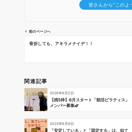
皆さんから”このよ
前のページへ
投
骨折しても、アキラメナイデ！！
稿
ナ
ビ
ゲ
ー
関連記事
シ
ョ
2026年6月2日
ン
【残5枠】6月スタート「朝活ピラティス」
メンバー募集🌿
2023年6月9日
「安定している」と「固定する」は、似て