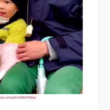
gram.com/p/Cm0RK6TIbSq/