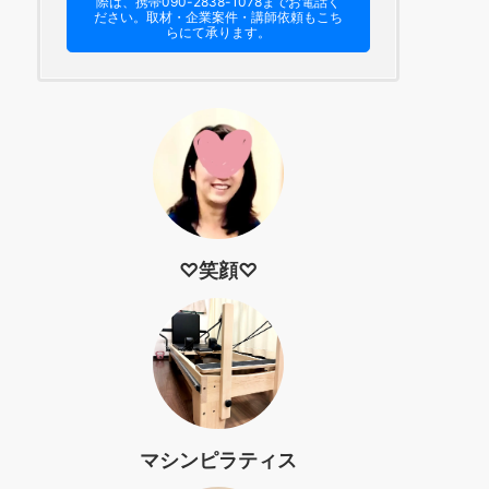
際は、携帯090-2838-1078までお電話く
ださい。​取材・企業案件・講師依頼もこち
らにて承ります。
♡笑顔♡
マシンピラティス