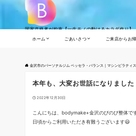
国家資格者が約束【一生モノの動けるカラダ作り】
ホーム
ごあいさつ
ご来店からお
金沢市のパーソナルジム ベッセラ・バランス｜マシンピラティ
本年も、大変お世話になりました
2022年12月30日
こんにちは、bodymake+金沢のびのび整体で
日頃からご利用いただき有難うございます😃