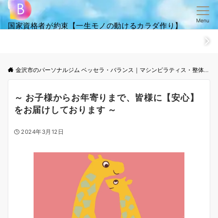
Menu
国家資格者が約束【一生モノの動けるカラダ作り】
ホーム
ごあいさつ
笑顔・全集
ご来店からお帰りまでの流
金沢市のパーソナルジム ベッセラ・バランス｜マシンピラティス・整体│根本改善と体幹トレーニング
～ お子様からお年寄りまで、皆様に【安心】
をお届けしております ～
2024年3月12日