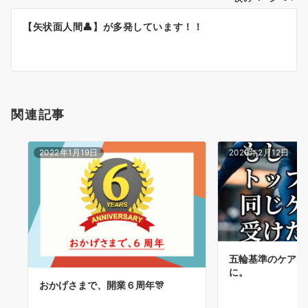
ー
【矢状面人間👤】が多発しています！！
シ
ョ
ン
関連記事
2022年1月19日
2026年2月12日
五輪基準のケアを
に。
おかげさまで、開業６周年🎊