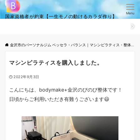
Menu
国家資格者が約束【一生モノの動けるカラダ作り】
ホーム
ごあいさつ
笑顔・全集
ご来店からお帰りまでの流
金沢市のパーソナルジム ベッセラ・バランス｜マシンピラティス・整体│根本改善と体幹トレーニング
マシンピラティスを購入しました。
2022年9月3日
こんにちは、bodymake+金沢のびのび整体です！
日頃からご利用いただき有難うございます😃