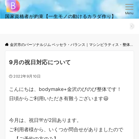
Menu
国家資格者が約束【一生モノの動けるカラダ作り】
ホーム
ごあいさつ
笑顔・全集
ご来店からお帰りまでの流
金沢市のパーソナルジム ベッセラ・バランス｜マシンピラティス・整体│根本改善と体幹トレーニング
9月の祝日対応について
2022年9月10日
こんにちは、bodymake+金沢のびのび整体です！
日頃からご利用いただき有難うございます😃
今月は、祝日🎌が2回あります。
ご利用者様から、いくつか問合せがありましたので
【ご予約の方のみ】