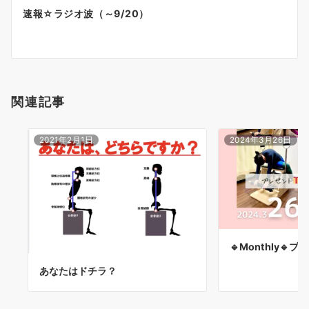
ー
速報☆ラジオ波（～9/20）
シ
ョ
ン
関連記事
2021年2月1日
2024年3月26日
🔹Monthly🔹
あなたはドチラ？