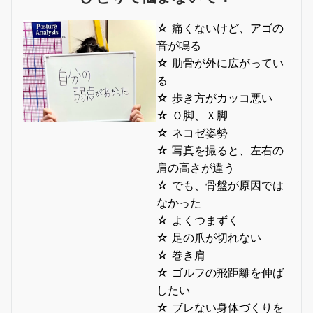
☆ 痛くないけど、アゴの
音が鳴る
☆ 肋骨が外に広がってい
る
☆ 歩き方がカッコ悪い
☆ Ｏ脚、Ｘ脚
☆ ネコゼ姿勢
☆ 写真を撮ると、左右の
肩の高さが違う
☆ でも、骨盤が原因では
なかった
☆ よくつまずく
☆ 足の爪が切れない
☆ 巻き肩
☆ ゴルフの飛距離を伸ば
したい
☆ ブレない身体づくりを