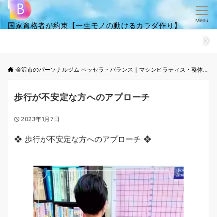
Menu
国家資格者が約束【一生モノの動けるカラダ作り】
ホーム
ごあいさつ
笑顔・全集
ご来店からお帰りまでの流
金沢市のパーソナルジム ベッセラ・バランス｜マシンピラティス・整体│根本改善と体幹トレーニング
歩行が不安定な方へのアプローチ
2023年1月7日
❖ 歩行が不安定な方へのアプローチ ❖