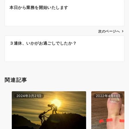
投
本日から業務を開始いたします
稿
ナ
ビ
ゲ
次のページへ
ー
３連休、いかがお過ごしでしたか？
シ
ョ
ン
関連記事
2024年3月21日
2022年4月11日