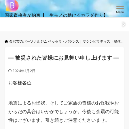
Menu
国家資格者が約束【一生モノの動けるカラダ作り】
ホーム
ごあいさつ
笑顔・全集
ご来店からお帰りまでの流
金沢市のパーソナルジム ベッセラ・バランス｜マシンピラティス・整体│根本改善と体幹トレーニング
― 被災された皆様にお見舞い申し上げます ―
2024年1月2日
お客様各位
地震によるお怪我、そしてご家族の皆様のお怪我やお
からだの具合はいかがでしょうか。今後も余震の可能
性はございます。引き続きご注意くださいませ。