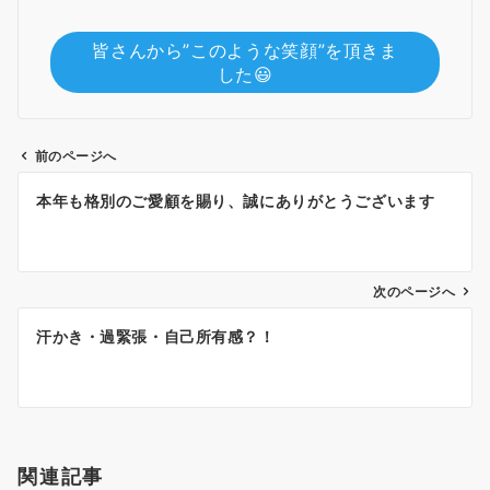
皆さんから”このような笑顔”を頂きま
した😃
前のページへ
投
本年も格別のご愛顧を賜り、誠にありがとうございます
稿
ナ
ビ
ゲ
次のページへ
ー
汗かき・過緊張・自己所有感？！
シ
ョ
ン
関連記事