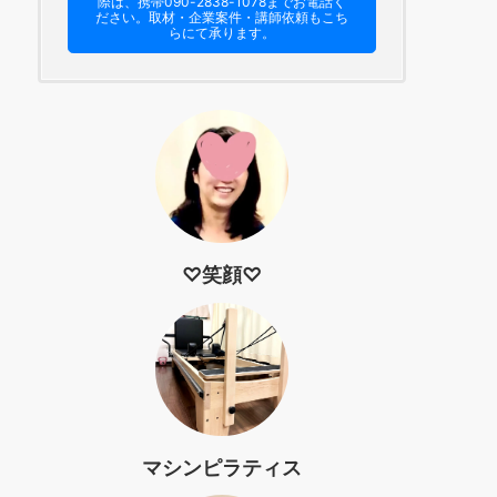
際は、携帯090-2838-1078までお電話く
ださい。​取材・企業案件・講師依頼もこち
らにて承ります。
♡笑顔♡
マシンピラティス