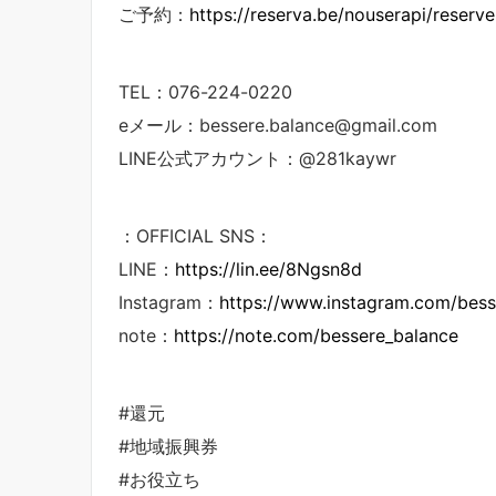
ご予約：
https://reserva.be/nouserapi/reserve
TEL：076-224-0220
eメール：bessere.balance@gmail.com
LINE公式アカウント：@281kaywr
：OFFICIAL SNS：
LINE：
https://lin.ee/8Ngsn8d
Instagram：
https://www.instagram.com/bess
note：
https://note.com/bessere_balance
#還元
#地域振興券
#お役立ち