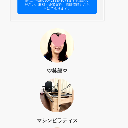
際は、携帯090-2838-1078までお電話く
ださい。​取材・企業案件・講師依頼もこち
らにて承ります。
♡笑顔♡
マシンピラティス