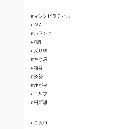
#マシンピラティス
#ジム
#バランス
#O脚
#反り腰
#巻き肩
#猫背
#姿勢
#ゆがみ
#ゴルフ
#飛距離
#金沢市