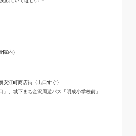
笑顔でいてほしい －
骨院内）
横安江町商店街〈出口すぐ〉
口」、城下まち金沢周遊バス「明成小学校前」