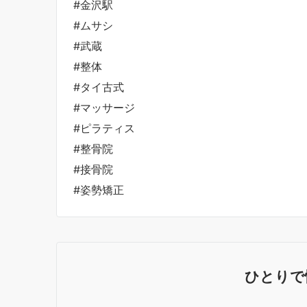
#金沢駅
#ムサシ
#武蔵
#整体
#タイ古式
#マッサージ
#ピラティス
#整骨院
#接骨院
#姿勢矯正
ひとりで