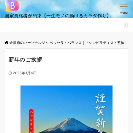
Menu
国家資格者が約束【一生モノの動けるカラダ作り】
ホーム
ごあいさつ
笑顔・全集
ご来店からお帰りまでの流
金沢市のパーソナルジム ベッセラ・バランス｜マシンピラティス・整体│根本改善と体幹トレーニング
新年のご挨拶
2025年1月6日