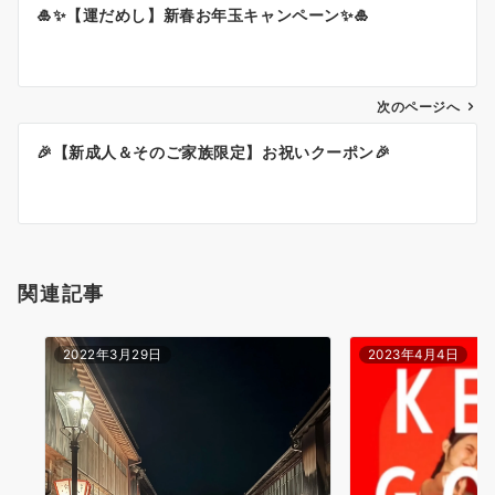
🎍✨【運だめし】新春お年玉キャンペーン✨🎍
稿
ナ
ビ
ゲ
次のページへ
ー
🎉【新成人＆そのご家族限定】お祝いクーポン🎉
シ
ョ
ン
関連記事
2022年3月29日
2023年4月4日