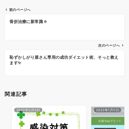
前のページへ
投
骨折治療に新常識☆
稿
ナ
ビ
ゲ
次のページへ
ー
恥ずかしがり屋さん専用の成功ダイエット術、そっと教え
シ
ます✨
ョ
ン
関連記事
2022年2月4日
2022年1月5日