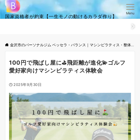
Menu
国家資格者が約束【一生モノの動けるカラダ作り】
ホーム
ごあいさつ
笑顔・全集
ご来店からお帰りまでの流
金沢市のパーソナルジム ベッセラ・バランス｜マシンピラティス・整体│根本改善と体幹トレーニング
100円で飛ばし屋に⛳飛距離が進化💫ゴルフ
愛好家向けマシンピラティス体験会
2025年9月30日