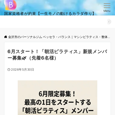
Menu
国家資格者が約束【一生モノの動けるカラダ作り】
ホーム
ごあいさつ
笑顔・全集
ご来店からお帰りまでの流
金沢市のパーソナルジム ベッセラ・バランス｜マシンピラティス・整体│根本改善と体幹トレーニング
6月スタート！「朝活ピラティス」新規メンバ
ー募集🌿（先着6名様）
2026年5月30日