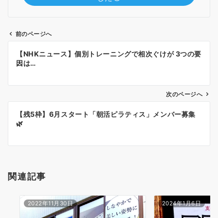
前のページへ
投
【NHKニュース】個別トレーニングで相次ぐけが 3つの要
稿
因は…
ナ
ビ
ゲ
次のページへ
ー
【残5枠】6月スタート「朝活ピラティス」メンバー募集
シ
🌿
ョ
ン
関連記事
2022年11月30日
2024年1月6日