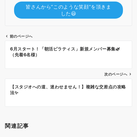
皆さんから”このような笑顔”を頂きま
した😃
前のページへ
投
6月スタート！「朝活ピラティス」新規メンバー募集🌿
稿
（先着6名様）
ナ
ビ
ゲ
次のページへ
ー
【スタジオへの道、迷わせません！】複雑な交差点の攻略
シ
法✨
ョ
ン
関連記事