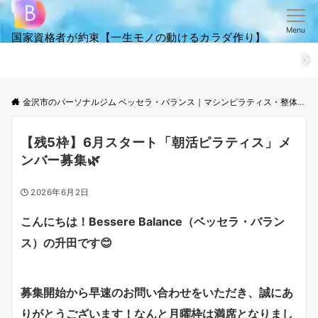
Menu
国家資格者が約束【一生モノの動けるカラダ作り】
ホーム
ごあいさつ
笑顔・全集
ご来店からお帰りまでの流
金沢市のパーソナルジム ベッセラ・バランス｜マシンピラティス・整体│根本改善と体幹トレーニング
【残5枠】6月スタート「朝活ピラティス」メ
ンバー募集🌿
2026年6月2日
こんにちは！Bessere Balance（ベッセラ・バラン
ス）の升田です
😊
募集開始から早速のお問い合わせをいただき、誠にあ
りがとうございます！なんと月曜枠は満席となりまし