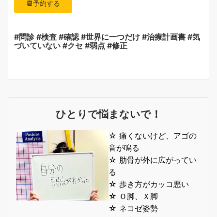
📆予約する
#問診 #検査 #確認 #世界に一つだけ #治療計画書 #気
づいていない #クセ #弱点 #修正
ひとりで悩まないで！
☆ 痛くないけど、アゴの
音が鳴る
☆ 肋骨が外に広がってい
る
☆ 歩き方がカッコ悪い
☆ Ｏ脚、Ｘ脚
☆ ネコゼ姿勢