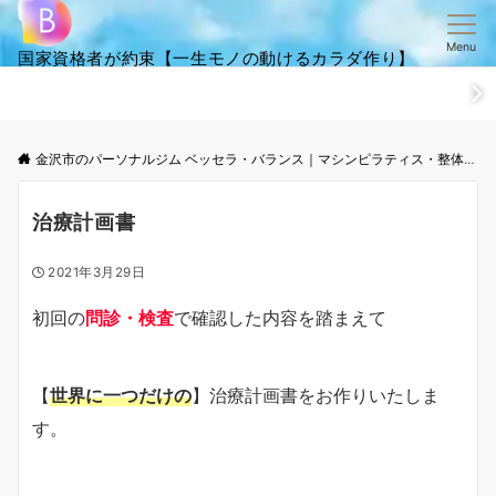
Menu
国家資格者が約束【一生モノの動けるカラダ作り】
ホーム
ごあいさつ
笑顔・全集
ご来店からお帰りまでの流
金沢市のパーソナルジム ベッセラ・バランス｜マシンピラティス・整体│根本改善と体幹トレーニング
治療計画書
2021年3月29日
初回の
問診・検査
で確認した内容を踏まえて
【
世界に一つだけの
】治療計画書をお作りいたしま
す。