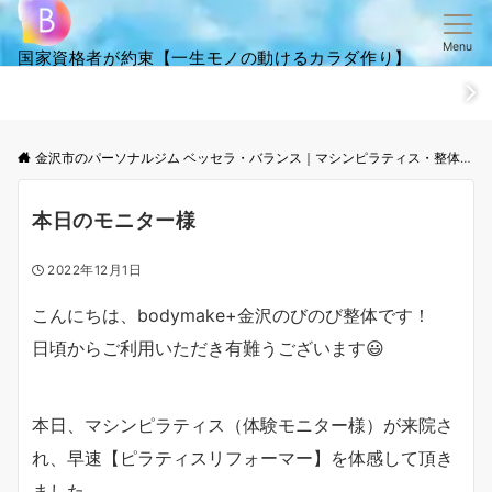
Menu
国家資格者が約束【一生モノの動けるカラダ作り】
ホーム
ごあいさつ
笑顔・全集
ご来店からお帰りまでの流
金沢市のパーソナルジム ベッセラ・バランス｜マシンピラティス・整体│根本改善と体幹トレーニング
本日のモニター様
2022年12月1日
こんにちは、bodymake+金沢のびのび整体です！
日頃からご利用いただき有難うございます😃
本日、マシンピラティス（体験モニター様）が来院さ
れ、早速【ピラティスリフォーマー】を体感して頂き
ました。