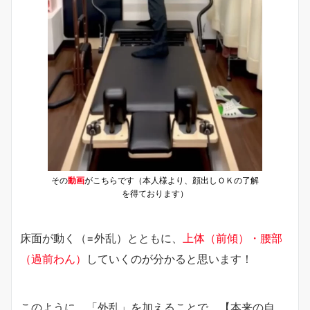
その
動画
がこちらです（本人様より、顔出しＯＫの了解
を得ております）
床面が動く（=外乱）とともに、
上体（前傾）・腰部
（過前わん）
していくのが分かると思います！
このように、「外乱」を加えることで、【本来の自